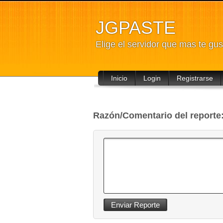
JGPASTE
Elige el servidor que mas te gus
Inicio
Login
Registrarse
Razón/Comentario del reporte