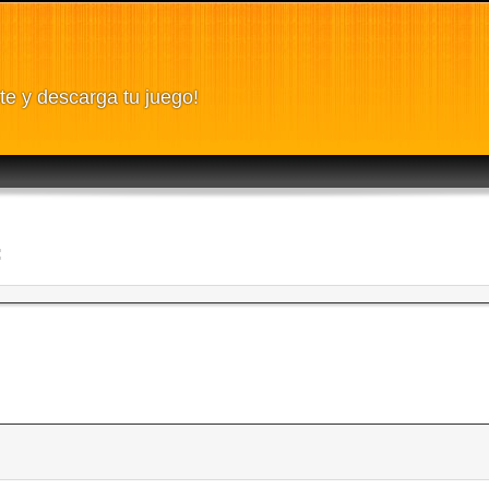
te y descarga tu juego!
: