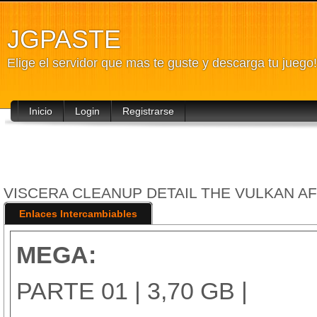
JGPASTE
Elige el servidor que mas te guste y descarga tu juego!
Inicio
Login
Registrarse
VISCERA CLEANUP DETAIL THE VULKAN AFF
Enlaces Intercambiables
MEGA:
PARTE 01 | 3,70 GB |