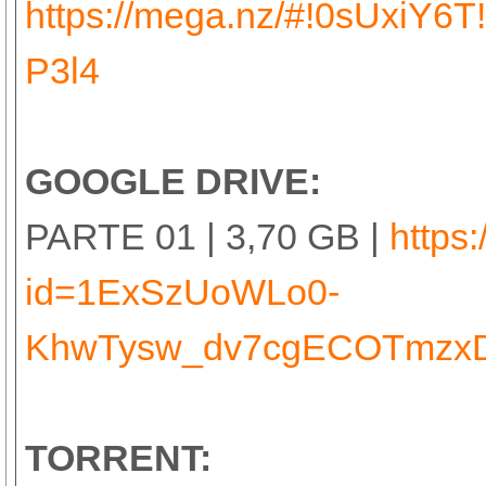
https://mega.nz/#!0sUxi
P3l4
GOOGLE DRIVE:
PARTE 01 | 3,70 GB |
https
id=1ExSzUoWLo0-
KhwTysw_dv7cgECOTmzx
TORRENT: