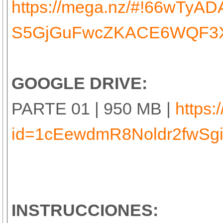
https://mega.nz/#!66wTyA
S5GjGuFwcZKACE6WQF3X
GOOGLE DRIVE:
PARTE 01 | 950 MB |
https:
id=1cEewdmR8Noldr2fwS
INSTRUCCIONES: