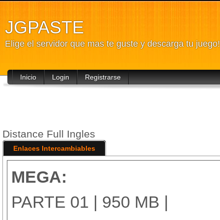
JGPASTE
Elige el servidor que mas te guste y descarga tu juego!
Inicio
Login
Registrarse
Distance Full Ingles
Enlaces Intercambiables
MEGA:
PARTE 01 | 950 MB |